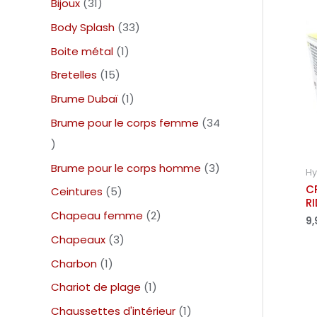
Bijoux
31
Body Splash
33
Boite métal
1
Bretelles
15
Brume Dubaï
1
Brume pour le corps femme
34
Brume pour le corps homme
3
Hy
C
Ceintures
5
RI
Chapeau femme
2
9,
Chapeaux
3
Charbon
1
Chariot de plage
1
Chaussettes d'intérieur
1