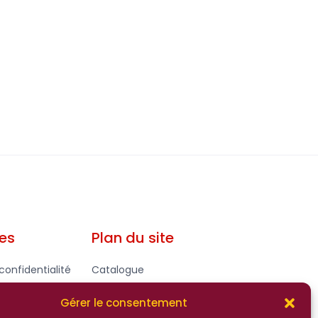
les
Plan du site
confidentialité
Catalogue
gales - CGV
Contact
Gérer le consentement