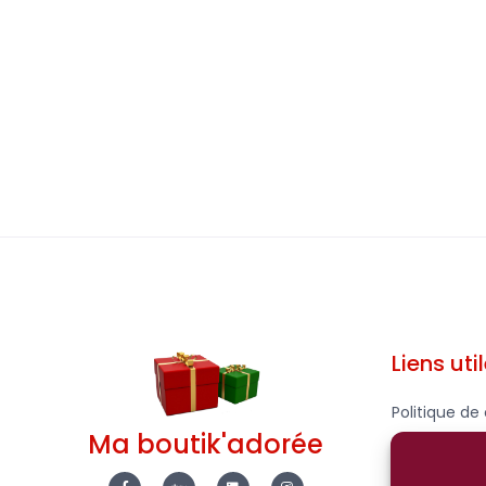
Liens uti
Politique de 
Ma boutik'adorée
Mentions Lé
F
E
L
I