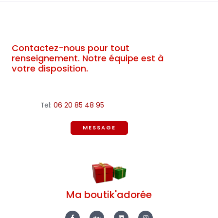
Contactez-nous pour tout
renseignement. Notre équipe est à
votre disposition.
Tel:
06 20 85 48 95
MESSAGE
Ma boutik'adorée
F
E
L
I
a
b
i
n