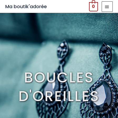
MEN
Ma boutik'adorée
0
PRIN
BOUCLES
D'OREILLES