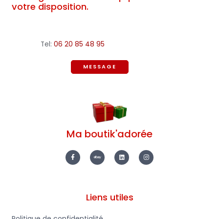
votre disposition.
Tel:
06 20 85 48 95
MESSAGE
Ma boutik'adorée
F
E
L
I
a
b
i
n
c
a
n
s
e
y
k
t
b
e
a
o
d
g
o
i
r
k
n
a
-
m
Liens utiles
f
Politique de confidentialité