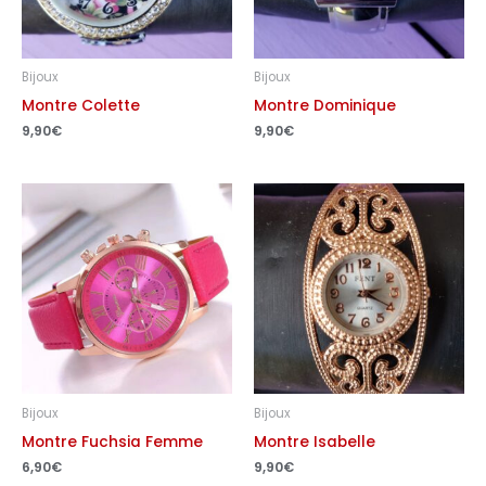
Bijoux
Bijoux
Montre Colette
Montre Dominique
9,90
€
9,90
€
Bijoux
Bijoux
Montre Fuchsia Femme
Montre Isabelle
6,90
€
9,90
€