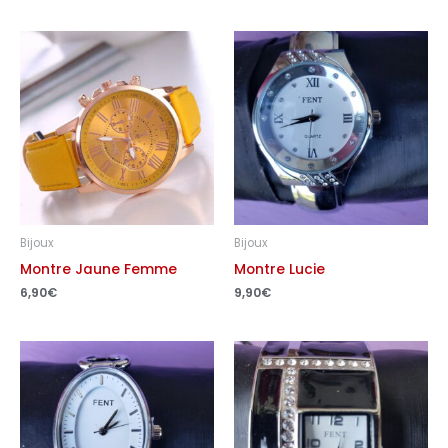
Bijoux
Bijoux
Montre Jaune Femme
Montre Lucie
6,90
€
9,90
€