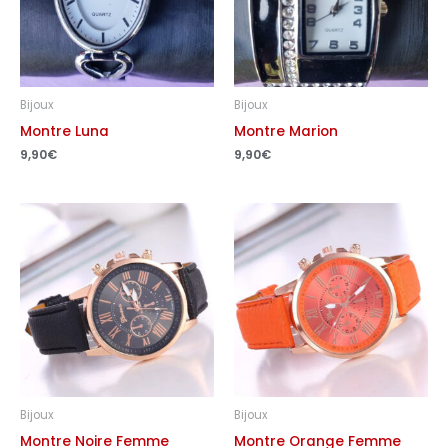
Bijoux
Bijoux
Montre Luna
Montre Marion
9,90
€
9,90
€
Bijoux
Bijoux
Montre Noire Femme
Montre Orange Femme