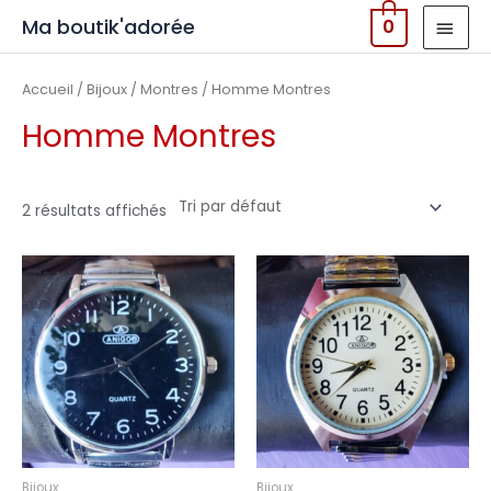
MEN
Ma boutik'adorée
0
PRIN
Accueil
/
Bijoux
/
Montres
/ Homme Montres
Homme Montres
2 résultats affichés
Bijoux
Bijoux