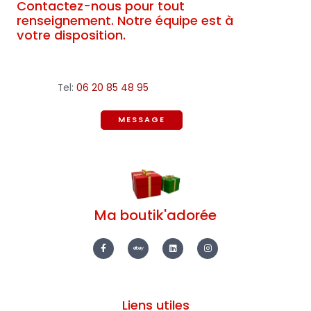
Contactez-nous pour tout
renseignement. Notre équipe est à
votre disposition.
Tel:
06 20 85 48 95
MESSAGE
Ma boutik'adorée
F
E
L
I
a
b
i
n
c
a
n
s
e
y
k
t
b
e
a
o
d
g
o
i
r
k
n
a
-
m
Liens utiles
f