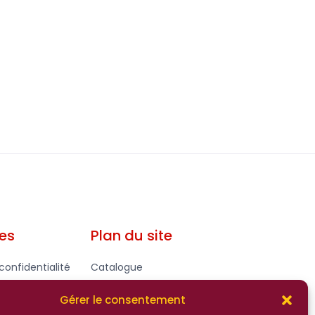
les
Plan du site
confidentialité
Catalogue
gales - CGV
Contact
Gérer le consentement