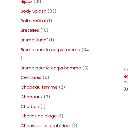
Bijoux
31
Body Splash
33
Boite métal
1
Bretelles
15
Brume Dubaï
1
Brume pour le corps femme
34
Brume pour le corps homme
3
Br
B
Ceintures
5
po
Chapeau femme
2
8,
Chapeaux
3
Charbon
1
Chariot de plage
1
Chaussettes d'intérieur
1