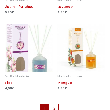
Ma Boutik'adorée
Ma Boutik'adorée
Jasmin Patchouli
Lavande
9,90
€
4,90
€
Ma Boutik'adorée
Ma Boutik'adorée
Lilas
Mangue
4,90
€
4,90
€
1
2
→