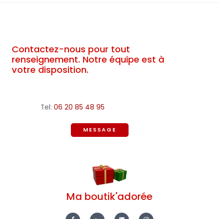
Contactez-nous pour tout
renseignement. Notre équipe est à
votre disposition.
Tel:
06 20 85 48 95
MESSAGE
Ma boutik'adorée
F
E
L
I
a
b
i
n