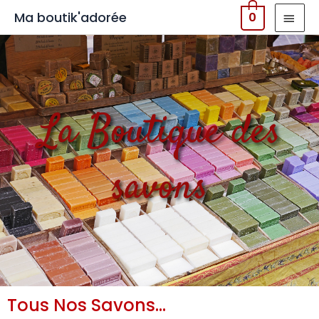
MEN
Ma boutik'adorée
0
PRIN
La Boutique des
savons
Tous Nos Savons...