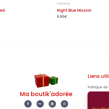
Homme
ted
Night Blue Mission
5,90
€
Liens uti
Politique de 
Ma boutik'adorée
Mentions Lé
F
E
L
I
a
b
i
n
c
a
n
s
Pour offrir