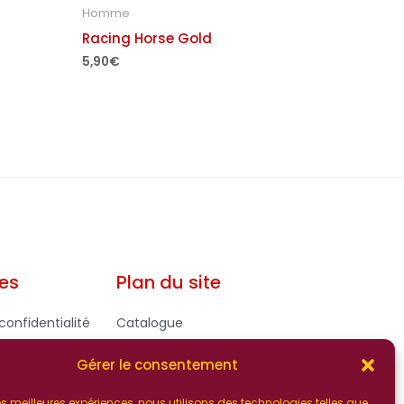
Homme
Racing Horse Gold
5,90
€
les
Plan du site
confidentialité
Catalogue
gales - CGV
Contact
Gérer le consentement
 les meilleures expériences, nous utilisons des technologies telles que