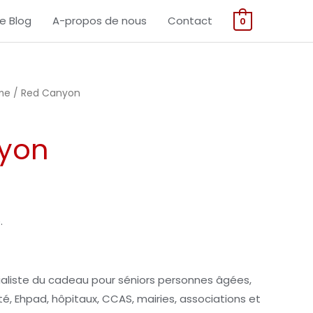
Canyon
Le Blog
A-propos de nous
Contact
0
me
/ Red Canyon
yon
.
ialiste du cadeau pour séniors personnes âgées,
, Ehpad, hôpitaux, CCAS, mairies, associations et