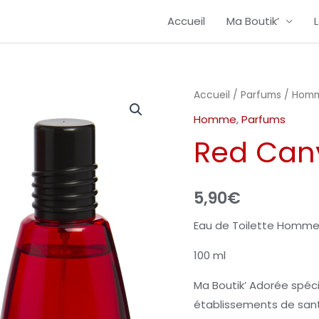
Accueil
Ma Boutik’
quantité
Accueil
/
Parfums
/
Hom
de
Homme
,
Parfums
Red
Red Can
Canyon
5,90
€
Eau de Toilette Homme
100 ml
Ma Boutik’ Adorée spéc
établissements de santé