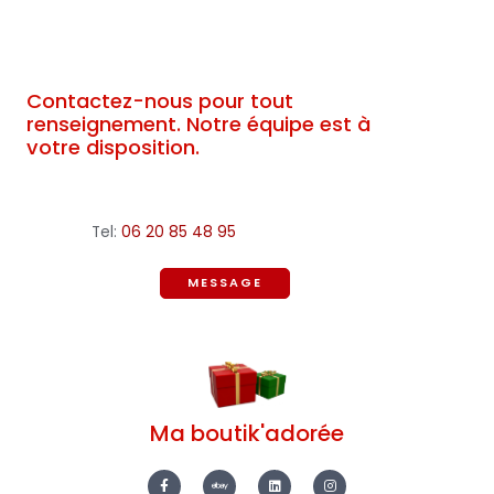
Contactez-nous pour tout
renseignement. Notre équipe est à
votre disposition.
Tel:
06 20 85 48 95
MESSAGE
Ma boutik'adorée
F
E
L
I
a
b
i
n
c
a
n
s