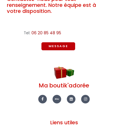
renseignement. Notre équipe est à
votre disposition.
Tel:
06 20 85 48 95
MESSAGE
Ma boutik'adorée
F
E
L
I
a
b
i
n
c
a
n
s
e
y
k
t
b
e
a
o
d
g
o
i
r
k
n
a
-
m
Liens utiles
f