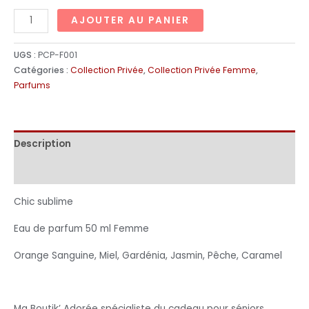
AJOUTER AU PANIER
UGS :
PCP-F001
Catégories :
Collection Privée
,
Collection Privée Femme
,
Parfums
Description
Informations complémentaires
Chic sublime
Eau de parfum 50 ml Femme
Orange Sanguine, Miel, Gardénia, Jasmin, Pêche, Caramel
Ma Boutik’ Adorée spécialiste du cadeau pour séniors