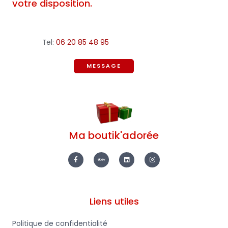
votre disposition.
Tel:
06 20 85 48 95
MESSAGE
Ma boutik'adorée
F
E
L
I
a
b
i
n
c
a
n
s
e
y
k
t
b
e
a
o
d
g
o
i
r
k
n
a
-
m
Liens utiles
f
Politique de confidentialité