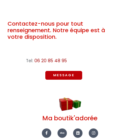
Contactez-nous pour tout
renseignement. Notre équipe est à
votre disposition.
Tel:
06 20 85 48 95
MESSAGE
Ma boutik'adorée
F
E
L
I
a
b
i
n
c
a
n
s
e
y
k
t