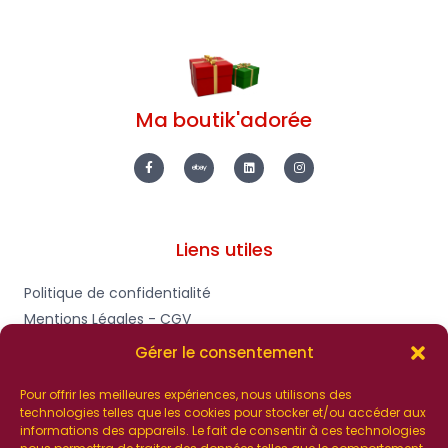
Ma boutik'adorée
F
E
L
I
a
b
i
n
c
a
n
s
e
y
k
t
b
e
a
o
d
g
o
i
r
k
n
a
-
m
Liens utiles
f
Politique de confidentialité
Mentions Légales - CGV
Gérer le consentement
Pour offrir les meilleures expériences, nous utilisons des
Plan du site
technologies telles que les cookies pour stocker et/ou accéder aux
informations des appareils. Le fait de consentir à ces technologies
Catalogue