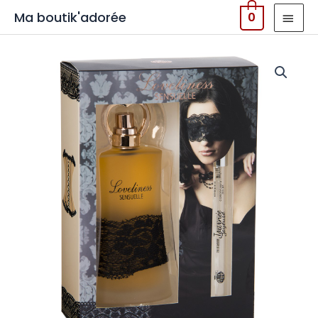
MEN
Ma boutik'adorée
0
PRIN