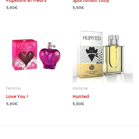
Papillons et Fleurs
Spartanian Lady
5,90
€
5,90
€
Femme
Homme
Love You !
Hunted
5,90
€
5,90
€