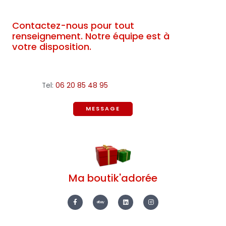
Contactez-nous pour tout
renseignement. Notre équipe est à
votre disposition.
Tel:
06 20 85 48 95
MESSAGE
Ma boutik'adorée
F
E
L
I
a
b
i
n
c
a
n
s
e
y
k
t
b
e
a
o
d
g