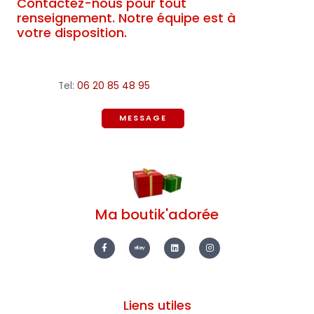
Contactez-nous pour tout
renseignement. Notre équipe est à
votre disposition.
Tel:
06 20 85 48 95
MESSAGE
Ma boutik'adorée
F
E
L
I
a
b
i
n
c
a
n
s
e
y
k
t
b
e
a
o
d
g
o
i
r
k
n
a
-
m
Liens utiles
f