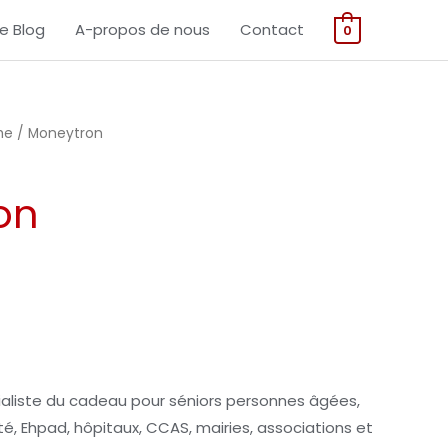
Le Blog
A-propos de nous
Contact
0
me
/ Moneytron
on
ialiste du cadeau pour séniors personnes âgées,
, Ehpad, hôpitaux, CCAS, mairies, associations et