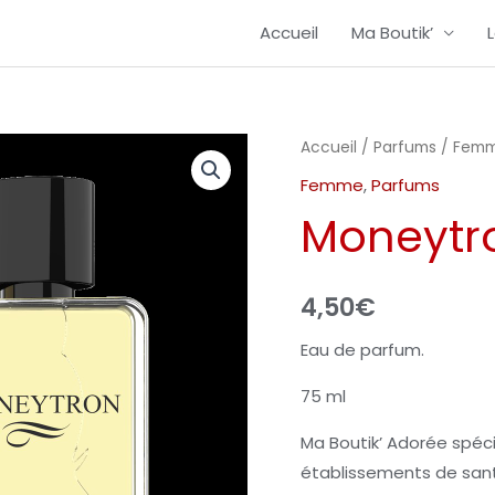
Accueil
Ma Boutik’
Accueil
/
Parfums
/
Fem
Femme
,
Parfums
Moneytr
4,50
€
Eau de parfum.
75 ml
Ma Boutik’ Adorée spéc
établissements de santé