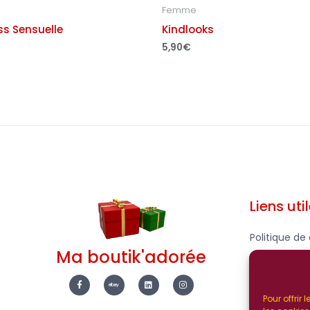
Femme
ss Sensuelle
Kindlooks
5,90
€
Liens uti
Politique de 
Ma boutik'adorée
Mentions Lé
F
E
L
I
a
b
i
n
c
a
n
s
Pour offrir
e
y
k
t