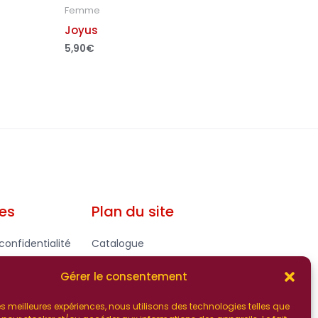
Femme
Joyus
5,90
€
les
Plan du site
confidentialité
Catalogue
gales - CGV
Contact
Gérer le consentement
 les meilleures expériences, nous utilisons des technologies telles que