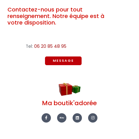
Contactez-nous pour tout
renseignement. Notre équipe est à
votre disposition.
Tel:
06 20 85 48 95
MESSAGE
Ma boutik'adorée
F
E
L
I
a
b
i
n
c
a
n
s
e
y
k
t
b
e
a
o
d
g
o
i
r
k
n
a