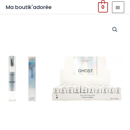
Ghost
MEN
Ma boutik'adorée
0
PRIN
quantité
de
Ghost