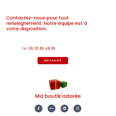
Contactez-nous pour tout
renseignement. Notre équipe est à
votre disposition.
Tel:
06 20 85 48 95
MESSAGE
Ma boutik'adorée
F
E
L
I
a
b
i
n
c
a
n
s
e
y
k
t
b
e
a