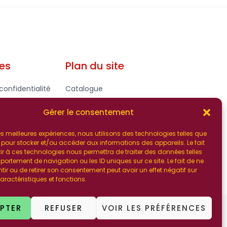
les
Plan du site
confidentialité
Catalogue
gales - CGV
Contact
Gérer le consentement
 les meilleures expériences, nous utilisons des technologies telles que
 pour stocker et/ou accéder aux informations des appareils. Le fait
r à ces technologies nous permettra de traiter des données telles
ortement de navigation ou les ID uniques sur ce site. Le fait de ne
ir ou de retirer son consentement peut avoir un effet négatif sur
aractéristiques et fonctions.
PTER
REFUSER
VOIR LES PRÉFÉRENCES
Happy Designed by HAPPY BIZZ