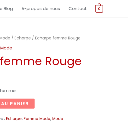
femme
Le Blog
A-propos de nous
Contact
0
Rouge
Mode
/
Echarpe
/ Echarpe femme Rouge
,
Mode
 femme Rouge
 femme.
 AU PANIER
s :
Echarpe
,
Femme Mode
,
Mode