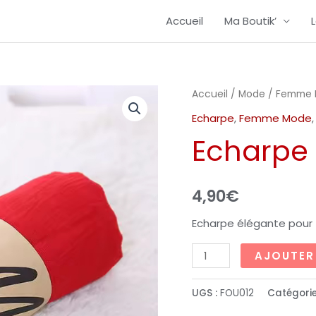
Accueil
Ma Boutik’
quantité
Accueil
/
Mode
/
Femme 
de
Echarpe
,
Femme Mode
Echarpe
Echarpe
femme
Rouge
4,90
€
Echarpe élégante pour
AJOUTER
UGS :
FOU012
Catégorie