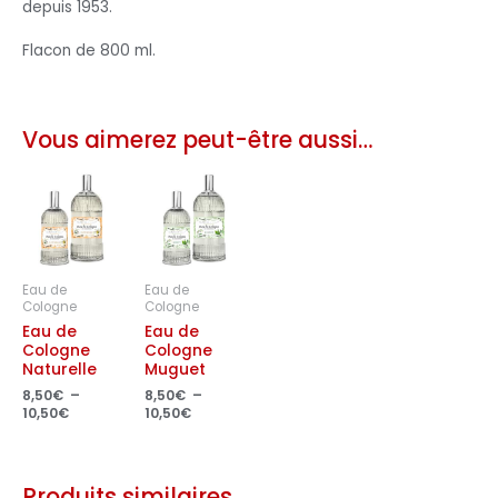
depuis 1953.
Flacon de 800 ml.
Vous aimerez peut-être aussi…
Plage
Plage
de
de
prix :
prix :
8,50€
8,50€
à
à
10,50€
10,50€
Eau de
Eau de
Cologne
Cologne
Eau de
Eau de
Cologne
Cologne
Naturelle
Muguet
8,50
€
–
8,50
€
–
10,50
€
10,50
€
Produits similaires