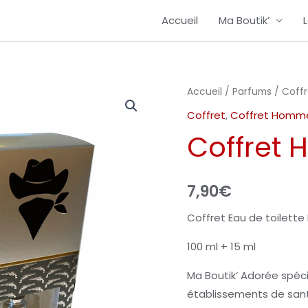
Accueil
Ma Boutik’
quantité
Accueil
/
Parfums
/
Coffr
de
Coffret
,
Coffret Homm
Coffret
Coffret 
Hunted
7,90
€
Coffret Eau de toilett
100 ml + 15 ml
Ma Boutik’ Adorée spéc
établissements de santé