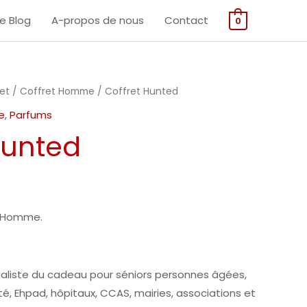
Hunted
Le Blog
A-propos de nous
Contact
0
et
/
Coffret Homme
/ Coffret Hunted
e
,
Parfums
Hunted
e Homme.
ialiste du cadeau pour séniors personnes âgées,
, Ehpad, hôpitaux, CCAS, mairies, associations et