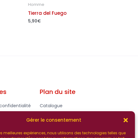
Homme
Tierra del Fuego
5,90
€
les
Plan du site
confidentialité
Catalogue
gales - CGV
Contact
Gérer le consentement
 les meilleures expériences, nous utilisons des technologies telles que