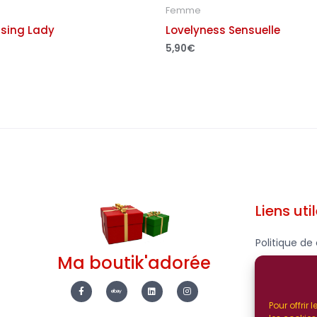
Femme
sing Lady
Lovelyness Sensuelle
5,90
€
Liens uti
Politique de 
Ma boutik'adorée
Mentions Lé
F
E
L
I
a
b
i
n
c
a
n
s
Pour offrir
e
y
k
t